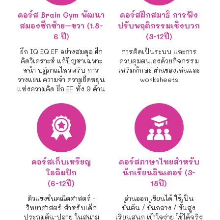
คอร์ส Brain Gym พัฒนา
คอร์สฝึกสมาธิ การฟัง
สมองซีกซ้าย–ขวา (1.8-
ปรับพฤติกรรมเชิงบวก
6 ปี)
(3-12ปี)
ฝึก IQ EQ EF อย่างสมดุล ฝึก
การคิดเป็นระบบ และการ
คิดวิเคราะห์ แก้ปัญหาเฉพาะ
ควบคุมตนเองด้วยกิจกรรม
หน้า ปฏิภาณไหวพริบ การ
เสริมทักษะ ผ่านของเล่นและ
วางแผน ความจำ ความยืดหยุ่น
worksheets
แห่งความคิด ฝึก EF ทั้ง 9 ด้าน
คอร์สเก็บเหรียญ
คอร์สภาษาไทยสำหรับ
โอลิมปิก
นักเรียนอินเตอร์ (3-
(6-12ปี)
18ปี)
ติวแข่งขันคณิตศาสตร์ -
อ่านออก เขียนได้ ใช้เป็น
วิทยาศาสตร์ สำหรับเด็ก
ขั้นต้น / ขั้นกลาง / ขั้นสูง
ประถมต้น-ปลาย ในสนาม
เรียนสนุก เข้าใจง่าย ใช้ได้จริง