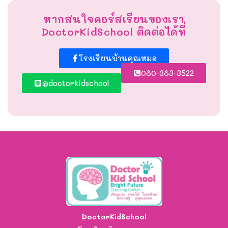
หากสนใจคอร์สเรียนของเรา
DoctorKidSchool ติดต่อได้ที่
โรงเรียนบ้านคุณหมอ
080-383-3522
@doctorkidschool
DoctorKidSchool