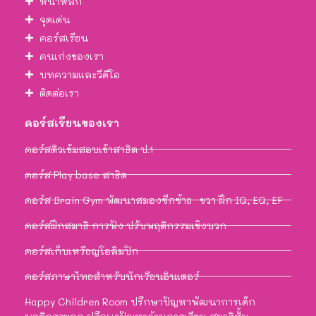
หน้าหลัก
จุดเด่น
คอร์สเรียน
คนเก่งของเรา
บทความและวีดีโอ
ติดต่อเรา
คอร์สเรียนของเรา
คอร์สติวเข้มสอบเข้าสาธิต ป.1
คอร์ส Play base สาธิต
คอร์ส Brain Gym พัฒนาสมองซีกซ้าย–ขวา ฝึก IQ, EQ, EF
คอร์สฝึกสมาธิ การฟัง ปรับพฤติกรรมเชิงบวก
คอร์สเก็บเหรียญโอลิมปิก
คอร์สภาษาไทยสำหรับนักเรียนอินเตอร์
Happy Children Room ปรึกษาปัญหาพัฒนาการเด็ก