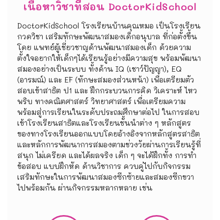
เนื้อหาวิชาที่สอน DoctorKidSchool
DoctorKidSchool โรงเรียนบ้านคุณหมอ เป็นโรงเรียน
กวดวิชา เสริมทักษะพัฒนาสมองเด็กอนุบาล ที่ก่อตั้งขึ้น
โดย แพทย์ผู้เชี่ยวชาญด้านพัฒนาสมองเด็ก ด้วยความ
ตั้งใจอยากให้เด็กๆได้เรียนรู้อย่างมีความสุข พร้อมพัฒนา
สมองอย่างเป็นระบบ ทั้งด้าน IQ (เชาว์ปัญญา), EQ
(อารมณ์) และ EF (ทักษะสมองส่วนหน้า) เพื่อเตรียมตัว
สอบเข้าสาธิต ป1 และ ฝึกกระบวนการคิด วิเคราะห์ ไหว
พริบ ทางคณิตศาสตร์ วิทยาศาสตร์ เพื่อเตรียมความ
พร้อมสู่การเรียนในระดับประถมศึกษาต่อไป ในการสอบ
เข้าโรงเรียนสาธิตและโรงเรียนชั้นนำต่าง ๆ หลักสูตร
ของทางโรงเรียนออกแบบโดยอ้างอิงจากหลักสูตรสาธิต
และหลักการพัฒนาการสมองตามช่วงวัยผ่านการเรียนรู้ที่
สนุก ไม่เครียด และได้ผลจริง เด็ก ๆ จะได้ฝึกทั้ง การทำ
ข้อสอบ แบบฝึกหัด ด้านวิชาการ ควบคู่ไปกับกิจกรรม
เสริมทักษะในการพัฒนาสมองซีกซ้ายและสมองซีกขวา
ไปพร้อมกัน ผ่านกิจกรรมหลากหลาย เช่น