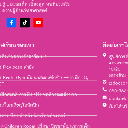
รู้ แม่และเด็ก เลี้ยงลูก พาเที่ยวเสริม
ความรู้ด้านวิทยาศาสตร์
์สเรียนของเรา
ติดต่อเราได
สติวเข้มสอบเข้าสาธิต ป.1
ศูนย์การค
แขวงบาง
ส Play base สาธิต
10120
(ตรงข้าม
ส Brain Gym พัฒนาสมองซีกซ้าย–ขวา ฝึก IQ,
@doctor
EF
080-383
สฝึกสมาธิ การฟัง ปรับพฤติกรรมเชิงบวก
doctork
สเก็บเหรียญโอลิมปิก
เปิดให้บร
สภาษาไทยสำหรับนักเรียนอินเตอร์
y Children Room ปรึกษาปัญหาพัฒนาการเด็ก