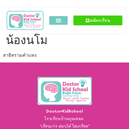
สมัครเรียน
น้องนโม
สาธิตรามคำแหง
DoctorKidSchool
โรงเรียนบ้านคุณหมอ
“เรียนเก่ง สอบได้ ไม่เครียด”