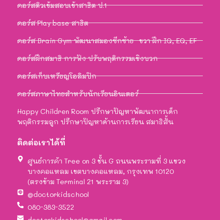
คอร์สติวเข้มสอบเข้าสาธิต ป.1
คอร์ส Play base สาธิต
คอร์ส Brain Gym พัฒนาสมองซีกซ้าย–ขวา ฝึก IQ, EQ, EF
คอร์สฝึกสมาธิ การฟัง ปรับพฤติกรรมเชิงบวก
คอร์สเก็บเหรียญโอลิมปิก
คอร์สภาษาไทยสำหรับนักเรียนอินเตอร์
Happy Children Room ปรึกษาปัญหาพัฒนาการเด็ก
พฤติกรรมลูก ปรึกษาปัญหาด้านการเรียน สมาธิสั้น
ติดต่อเราได้ที่
ศูนย์การค้า Tree on 3 ชั้น G ถนนพระรามที่ 3 แขวง
บางคอแหลม เขตบางคอแหลม, กรุงเทพ 10120
(ตรงข้าม Terminal 21 พระราม 3)
@doctorkidschool
080-383-3522
doctorkidschool@gmail.com