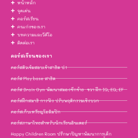
หน้าหลัก
จุดเด่น
คอร์สเรียน
คนเก่งของเรา
บทความและวีดีโอ
ติดต่อเรา
คอร์สเรียนของเรา
คอร์สติวเข้มสอบเข้าสาธิต ป.1
คอร์ส Play base สาธิต
คอร์ส Brain Gym พัฒนาสมองซีกซ้าย–ขวา ฝึก IQ, EQ, EF
คอร์สฝึกสมาธิ การฟัง ปรับพฤติกรรมเชิงบวก
คอร์สเก็บเหรียญโอลิมปิก
คอร์สภาษาไทยสำหรับนักเรียนอินเตอร์
Happy Children Room ปรึกษาปัญหาพัฒนาการเด็ก